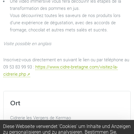
Une vidéo immersive vous fera découvrir les étapes de la
transformation des pommes en jus.
Vous découvrirez toutes les saveurs de nos produits lors
d’une expérience de dégustation, avec des accords de
fromage, chocolat et autres mets salés et sucrés.
Visite possible en anglais
Inscrivez-vous directement en suivant le lien ou par téléphone au
09 53 83 99 93 :
https://www.cidre-bretagne.com/visitez-la-
cidrerie.php
Ort
Cidrerie les Vergers de Kermao
Diese Webseite verwendet 'Cookies' um Inhalte und Anzeigen
zu personalisieren und zu analysieren. Bestimmen Sie,