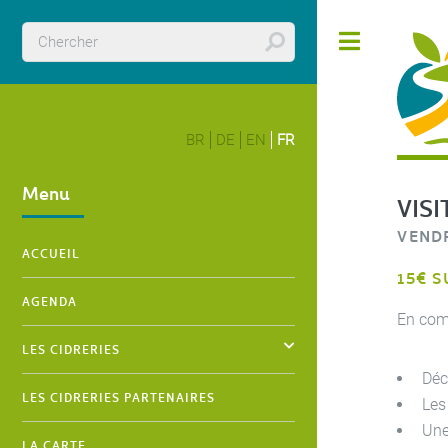
Panneau de gestion des cookies
Toggle
BR
DE
EN
FR
LA RO
Menu
VIS
VENDR
ACCUEIL
15€ S
AGENDA
En com
LES CIDRERIES
Déco
LES CIDRERIES PARTENAIRES
Les
Une
LA CARTE