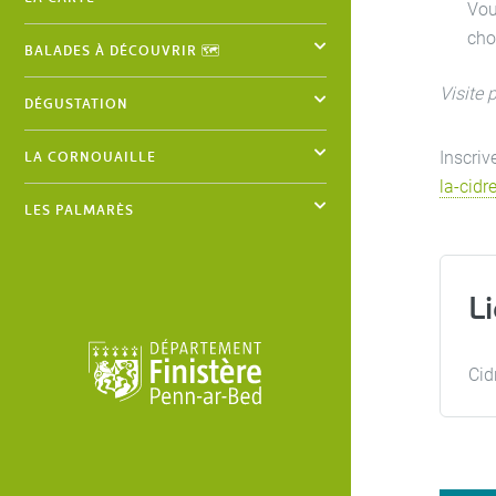
Vou
cho
BALADES À DÉCOUVRIR 🗺️
Visite 
DÉGUSTATION
LA CORNOUAILLE
Inscriv
la-cidr
LES PALMARÈS
L
Cid