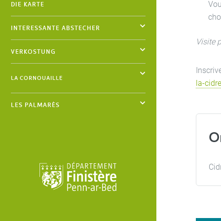
Vou
DIE KARTE
cho
INTERESSANTE ABSTECHER
Visite 
VERKOSTUNG
Inscriv
LA CORNOUAILLE
la-cidr
LES PALMARÈS
O
Cid