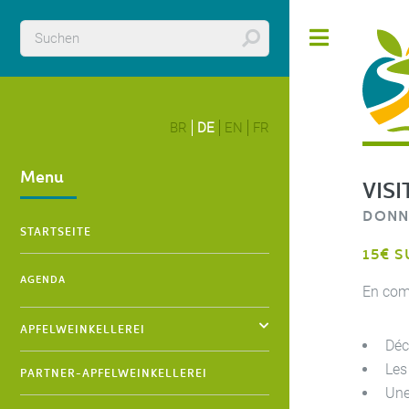
Cookie-Einstellungen
Toggle
BR
DE
EN
FR
LA R
Menu
VIS
DONNE
STARTSEITE
15€ S
AGENDA
En com
APFELWEINKELLEREI
Déco
Les
PARTNER-APFELWEINKELLEREI
Une