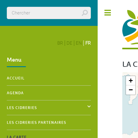
Panneau de gestion des cookies
Toggle
BR
DE
EN
FR
LA RO
Menu
LA 
ACCUEIL
+
−
AGENDA
LES CIDRERIES
LES CIDRERIES PARTENAIRES
LA CARTE