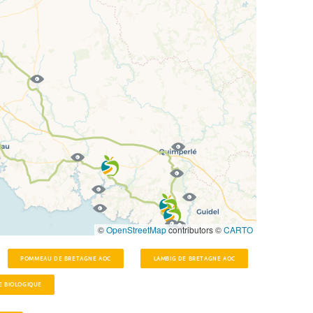
©
OpenStreetMap
contributors ©
CARTO
POMMEAU DE BRETAGNE AOC
LAMBIG DE BRETAGNE AOC
E BIOLOGIQUE