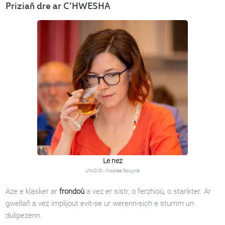
Priziañ dre ar C’HWESHA
Le nez
UNICID - Nicolas Souyris
Aze e klasker ar
frondoù
a vez er sistr, o ferzhioù, o stankter. Ar
gwellañ a vez implijout evit-se ur werenn-sich e stumm un
dulipezenn.