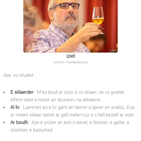
L’oeil
UNICID - Nicolas Souyris
Aze ‘vo studiet :
E sklaerder
: M’eo boull ar sistr e vo sklaer, ne vo gwelet
elfenn ebet e-mesk an dourenn, na diloaienn.
Al liv
: Liammet eo e liv gant an tannin a gaver en avaloù. Eus
ar melen sklaer betek ar gell melen-ruz e c’hell bezañ ar sistr.
Ar bouilh
: Aze e prizier an eon o sevel, e fetister, e galite, e
stankter, e badusted.