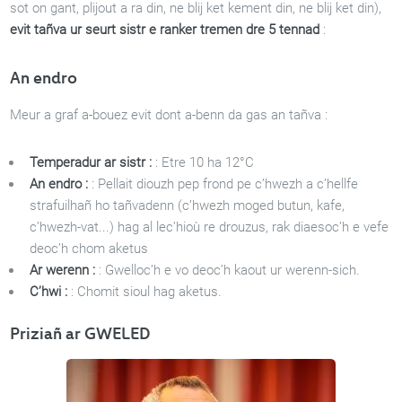
sot on gant, plijout a ra din, ne blij ket kement din, ne blij ket din),
evit tañva ur seurt sistr e ranker tremen dre 5 tennad
:
An endro
Meur a graf a-bouez evit dont a-benn da gas an tañva :
Temperadur ar sistr :
: Etre 10 ha 12°C
An endro :
: Pellait diouzh pep frond pe c’hwezh a c’hellfe
strafuilhañ ho tañvadenn (c’hwezh moged butun, kafe,
c’hwezh-vat...) hag al lec’hioù re drouzus, rak diaesoc’h e vefe
deoc’h chom aketus
Ar werenn :
: Gwelloc’h e vo deoc’h kaout ur werenn-sich.
C’hwi :
: Chomit sioul hag aketus.
Priziañ ar GWELED