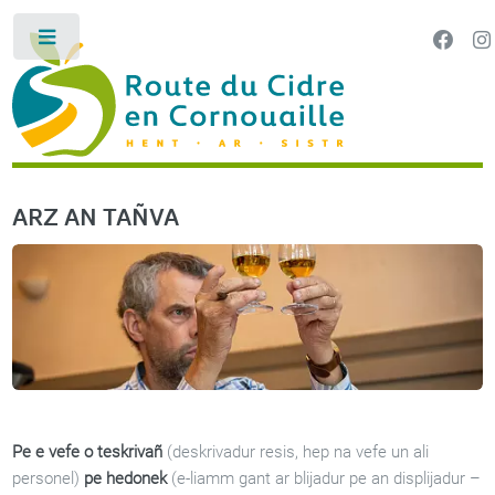
Cookies management panel
Toggle
LA ROUTE DU CIDRE EN CORNOUAILLE
HENT AR SI
ARZ AN TAÑVA
Pe e vefe o teskrivañ
(deskrivadur resis, hep na vefe un ali
personel)
pe hedonek
(e-liamm gant ar blijadur pe an displijadur –