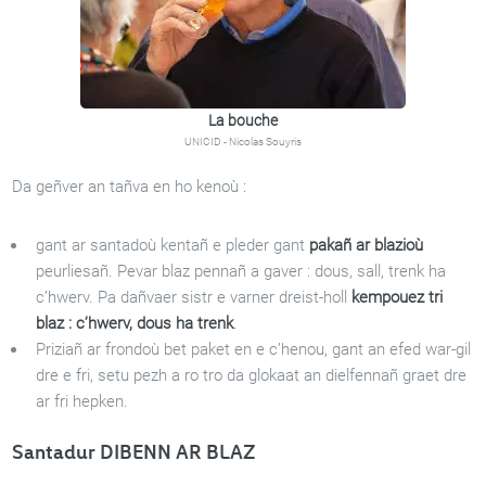
La bouche
UNICID - Nicolas Souyris
Da geñver an tañva en ho kenoù :
gant ar santadoù kentañ e pleder gant
pakañ ar blazioù
peurliesañ. Pevar blaz pennañ a gaver : dous, sall, trenk ha
c’hwerv. Pa dañvaer sistr e varner dreist-holl
kempouez tri
blaz : c’hwerv, dous ha trenk
.
Priziañ ar frondoù bet paket en e c’henou, gant an efed war-gil
dre e fri, setu pezh a ro tro da glokaat an dielfennañ graet dre
ar fri hepken.
Santadur DIBENN AR BLAZ