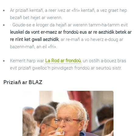
Ar priziañ kentañ, a reer ivez ar «fri» kentañ, a vez graet hep
bezañ bet hejet ar werenn.
· Goude-se e kroger da hejañ ar werenn tamm-ha-tamm evit
leuskel da vont er-maez ar frondoù eus ar re aezhidik betek ar
re n’int ket gwall aezhidik
, ar re-mañ a vo heverz e-doug ar
bazenn-mañ, an eil «fri».
Kemerit harp war
La Rod ar frondoù
, un ostilh a-bouez bras
evit priziañ gwelloc’h pinvidigezh frondoù ar seurtoù sistr.
Priziañ ar BLAZ