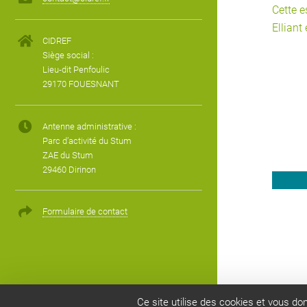
Cette e
Elliant 
CIDREF
Siège social :
Lieu-dit Penfoulic
29170 FOUESNANT
Antenne administrative :
Parc d’activité du Stum
ZAE du Stum
29460 Dirinon
Formulaire de contact
Le CIDREF
|
Nos partenaires
|
Mentions légales
|
Ce site utilise des cookies et vous do
Plan du site
|
Se connecter
|
Site réalisé avec SPIP