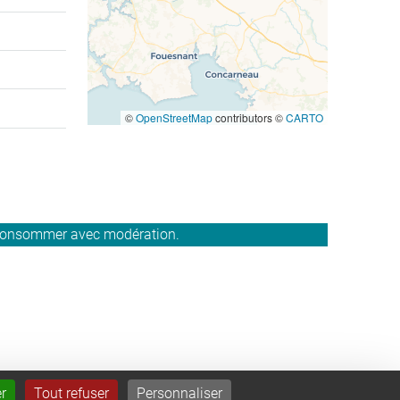
©
OpenStreetMap
contributors ©
CARTO
À consommer avec modération.
r
Tout refuser
Personnaliser