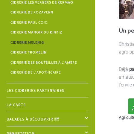
CIDRERIE LES VERGERS DE KERMAO
CIDRERIE DE ROZAVERN
CIDRERIE PAUL COÏC
Un pe
CIDRERIE MANOIR DU KINKIZ
CIDRERIE MELENIG
Christi
agro sp
CIDRERIE TROMELIN
CIDRERIE DES BOUTEILLES À L’AMÈRE
Déjà
pa
CIDRERIE DE L’APOTHICAIRE
amateur
l’envie
LES CIDRERIES PARTENAIRES
LA CARTE
Agricult
BALADES À DÉCOUVRIR 🗺️
DÉGUSTATION