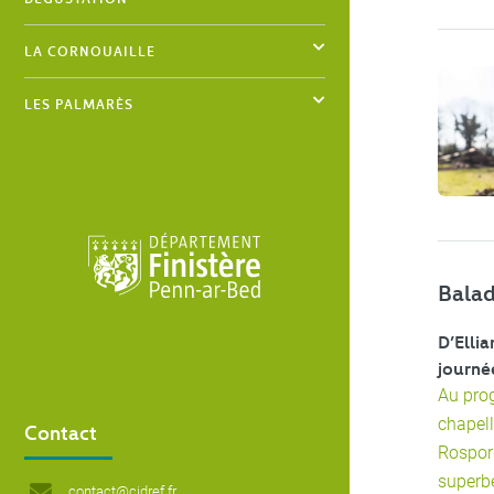
LA CORNOUAILLE
LES PALMARÈS
Bala
D’Elli
journé
Au prog
chapell
Contact
Rospord
superbe
contact@cidref.fr