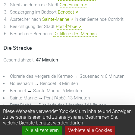
Streifzug durch die Stadt
Gouesnac’h
Spaziergang im Badeort
Bénodet
Abstecher nach
Sainte-Marine
in der Gemeinde Combrit
Besichtigung der Stadt
Pont-l’Abbé
Besuch der Brennerei
Distillerie des Menhirs
Die Strecke
Gesamtfahrzeit:
47 Minuten
Cidrerie des Vergers de Kermao
→
Gouesnac’h: 6 Minuten
Gouesnac’h
→
Bénodet: 8 Minuten
Bénodet
→
Sainte-Marine: 6 Minuten
Sainte-Marine
→
Pont-l’Abbé: 13 Minuten
Pont-l’Abbé
→
Distillerie des Menhirs: 14 Minuten
Diese Webseite verwendet 'Cookies' um Inhalte und Anzeigen
zu personalisieren und zu analysieren. Bestimmen Sie,
welche Dienste benutzt werden dürfen
Alle akzeptieren
Verbiete alle Cookies
Alkoholmissbrauch ist gefährlich für Ihre Gesundheit. In Maßen